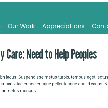
e
Our Work
Appreciations
Cont
ly Care: Need to Help Peoples
ibh lacus. Suspendisse metus turpis, tempus eget lectus 
umsan vitae er scelerisque pellentesque erat id varius. N
citur metus rhoncus.