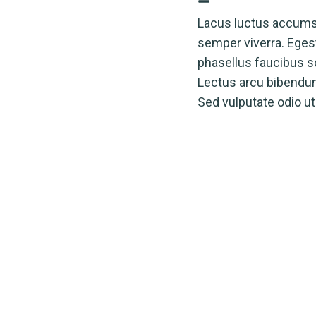
Lacus luctus accumsa
semper viverra. Egest
phasellus faucibus s
Lectus arcu bibendum 
Sed vulputate odio ut