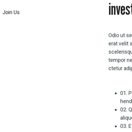
inves
Join Us
Odio ut se
erat velit
scelerisqu
tempor ne
ctetur adi
01.
P
hendr
02.
Q
aliqu
03.
E