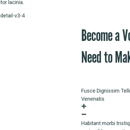
itor lacinia.
Become a V
Need to Ma
Fusce Dignissim Tell
Venenatis
Habitant morbi tristi