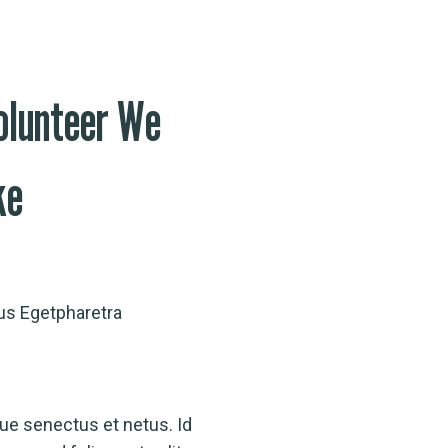
olunteer We
ke
us Egetpharetra
que senectus et netus. Id