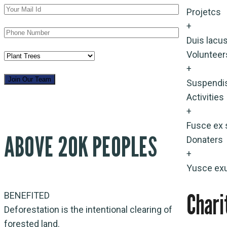
Projetcs
+
Duis lacus
Volunteer
+
Suspendi
Activities
+
Fusce ex 
ABOVE 20K PEOPLES
Donaters
+
Yusce exu
Chari
BENEFITED
Deforestation is the intentional clearing of
forested land.