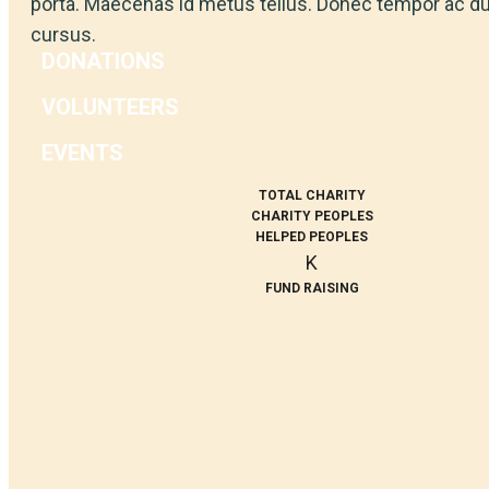
porta. Maecenas id metus tellus. Donec tempor ac dui
cursus.
DONATIONS
VOLUNTEERS
EVENTS
TOTAL CHARITY
CHARITY PEOPLES
HELPED PEOPLES
K
FUND RAISING