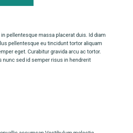
 in pellentesque massa placerat duis. Id diam
us pellentesque eu tincidunt tortor aliquam
semper eget. Curabitur gravida arcu ac tortor.
s nunc sed id semper risus in hendrerit
convallis accumsan.Vestibulum molestie