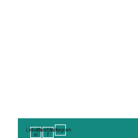
Linkedin-
Facebook-
Instagram
in
f